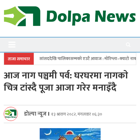
Skip
to
content
Dolpanews
Online Photo News Portal
ददेखि पालिकासम्मको एउटै आवाज : मोरिम्ला–क्याटो नाका तत्काल खोल
चारबुँद
ताजा समाचार
आज नाग पञ्चमी पर्व: घरघरमा नागकाे
चित्र टांस्दै पूजा आजा गरेर मनाइँदै
डोल्पा न्यूज
।
१३ श्रावण २०८२, मंगलवार ०६:३०