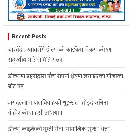
Recent Posts
चारबुँदे प्रस्तावसँगै डाेल्पाकाे काइकेमा नेकपाकाे ९९
सदस्यीय गाउँ समिति गठन
डोल्पामा प्रहरीद्वारा पाँच रोपनी क्षेत्रमा लगाइएको गाँजाका
बोट नष्ट
जगदुल्लामा बालविवाहको शृङ्खला तोड्दै सबिना
बोहोराको साहसी अभियान
डाेल्पा काइकेकाे घुम्ती सेवा, सामाजिक सुरक्षा भत्ता