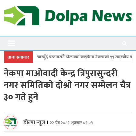
Skip
to
content
Dolpanews
Online Photo News Portal
दे प्रस्तावसँगै डाेल्पाकाे काइकेमा नेकपाकाे ९९ सदस्यीय गाउँ समिति गठन
डोल्पामा
ताजा समाचार
नेकपा माओवादी केन्द्र त्रिपुरासुन्दरी
नगर समितिको दोश्रो नगर सम्मेलन चैत्र
३० गते हुने
डोल्पा न्यूज
।
२२ चैत्र २०८१, शुक्रबार ०९:०९