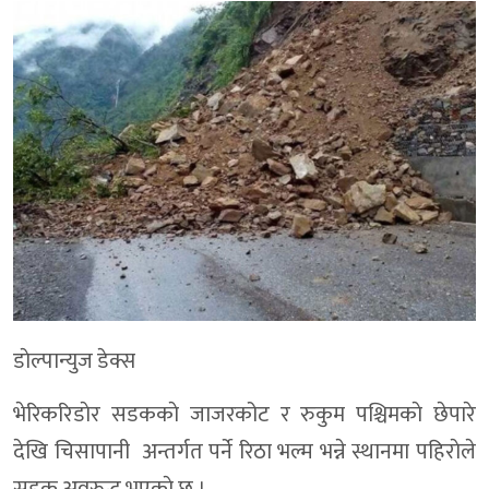
डाेल्पान्युज डेक्स
भेरिकरिडाेर सडककाे जाजरकोट र रुकुम पश्चिमकाे छेपारे
देखि चिसापानी अन्तर्गत पर्ने रिठा भल्म भन्ने स्थानमा पहिराेले