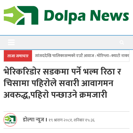
Skip
to
content
Dolpanews
Online Photo News Portal
ेखि पालिकासम्मको एउटै आवाज : मोरिम्ला–क्याटो नाका तत्काल खोल
चारबुँदे प
ताजा समाचार
भेरिकरिडाेर सडकमा पर्ने भल्म रिठा र
चिसामा पहिराेले सवारी आवागमन
अवरुद्ध,पहिराे पन्छाउने क्रमजारी
डोल्पा न्यूज
।
१९ श्रावण २०८१, शनिबार १५:३६