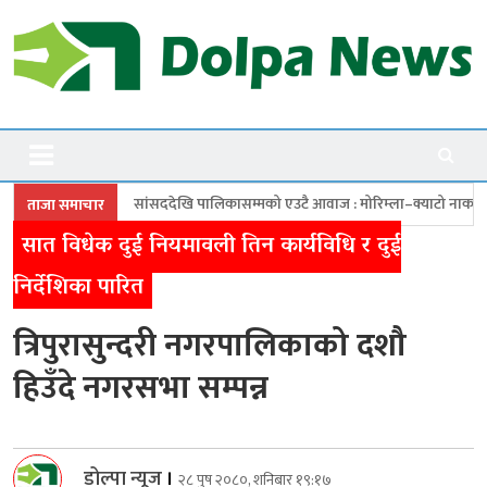
Skip
to
content
Dolpanews
Online Photo News Portal
सददेखि पालिकासम्मको एउटै आवाज : मोरिम्ला–क्याटो नाका तत्काल खोल
चारबुँ
ताजा समाचार
सात विधेक दुई नियमावली तिन कार्यविधि र दुई
निर्देशिका पारित
त्रिपुरासुन्दरी नगरपालिकाको दशौ
हिउँदे नगरसभा सम्पन्न
डोल्पा न्यूज
।
२८ पुष २०८०, शनिबार १९:१७