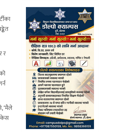
्टीका
्केत
र र
यको
र्न
, ‘मैले
 केस