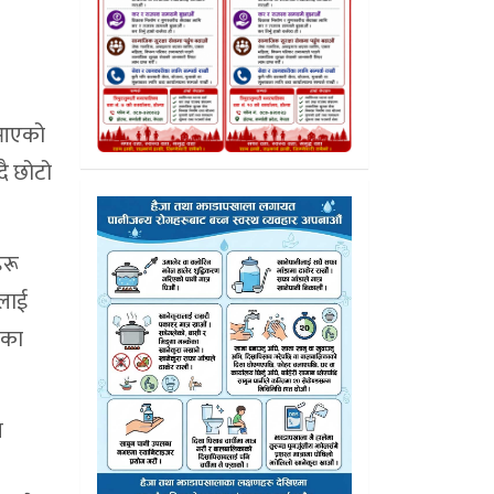
ै आएको
दै छोटो
हरू
सलाई
एका
य