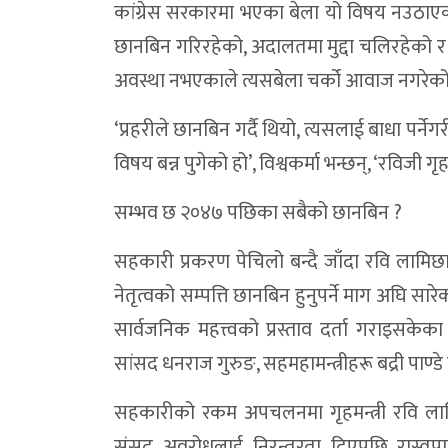
कांग्रेस सरकारमा भएका बेला यो विषय नउठाएको 
छानबिन गरिरहेको, अदालतमा मुद्दा चलिरहेको र अनुस
अवस्था नभएकाले त्यसबेला चर्को आवाज नगरेको 
‘प्रहरीले छानबिन गर्दै थियो, त्यसलाई बाधा पर्नेगरी
विषय बन्न पुगेको हो’, विश्वकर्मा भन्छन्, ‘रविजी
सम्भव छ २०४७ पछिका सबैको छानबिन ?
सहकारी प्रकरण पेचिलो बन्दै जाँदा रवि लामि
नेतृत्वको सम्पत्ति छानबिन हुनुपर्ने माग अघि सार
सार्वजनिक महत्त्वको प्रस्ताव दर्ता गराइसकेक
सांसद धनराज गुरुङ, सहमहामन्त्रीहरू बद्री पाण्डे 
सहकारीको रकम अपचलनमा गृहमन्त्री रवि लामिछा
संसद् अवरोधलाई निरन्तरता दिएपछि रास्वप