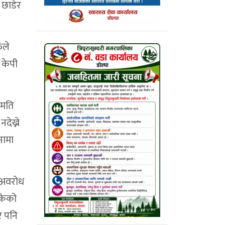
 छाडेर
ँले
 केपी
हमति
देख्ने
नामा
ो अवरोध
सकेको
ेर पनि