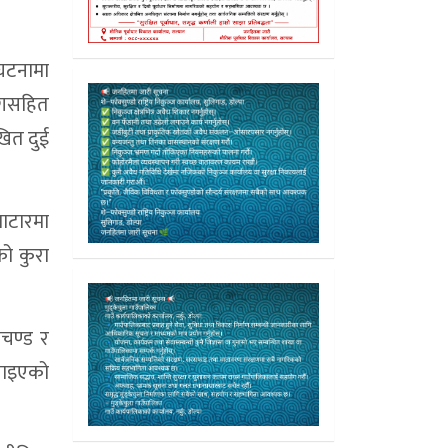
 घटनामा
मागसहित
खित दुई
वाटारमा
ो कुरा
रचण्ड र
लगाइएको