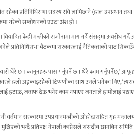
पतिसमेत रहेका प्रतिनिधिसभा सदस्य रवि लामिछाने (हाल उपप्रधान तथा
ैठकमा गरेको सम्बोधनको एउटा अंश हो ।
ला विवादित केही मन्त्रीको राजीनामा माग गर्दै संसद‍्मा अवरोध गर्द
ामिछानेले प्रतिनिधिसभा बैठकमा सरकारलाई नैतिकताको पाठ सिकाउँ
 धेरै छ । कानुनहरू पास गर्नुपर्ने छ । धेरै काम गर्नुपर्नेछ,’ आफू
पनि सरकारले हलो अड्काइरहेको टिप्पणीका साथ उनले भनेका थिए, ‘त्य
मन्त्रीलाई हटाऊ, जवाफ देऊ भनेर काम नपाएर जनताले हामीलाई पठा
। उनी वर्तमान सरकारमा उपप्रधानमन्त्रीको ओहोदासहित गृह मन्त्राल
ुछिएको भन्दै प्रतिपक्ष नेपाली कांग्रेसले संसदीय छानबिन समिति