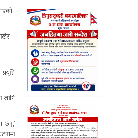
बनाएको
राखेर
रवृत्ति
ा लागि
 छन्,’
 घटनामा