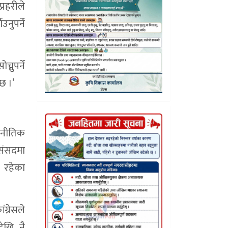
्रहरीले
नुपर्ने
्नुपर्ने
छ ।’
ाजनीतिक
 संसदमा
त रहेका
ग्रेसले
ेखि नै