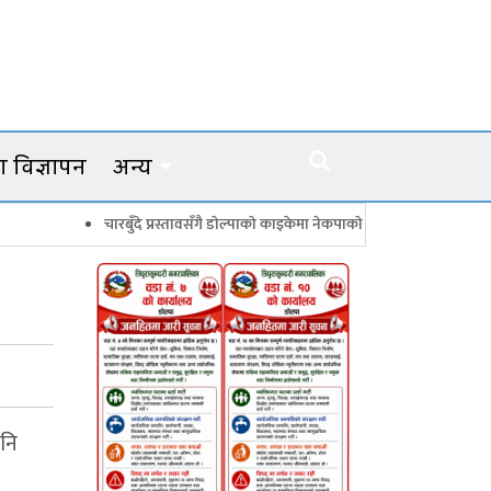
 विज्ञापन
अन्य
चारबुँदे प्रस्तावसँगै डाेल्पाकाे काइकेमा नेकपाकाे ९९ सदस्यीय गाउँ समिति गठन
अनि