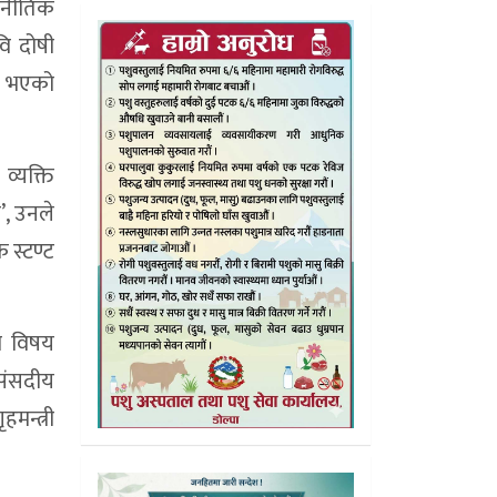
ाजनीतिक
वि दोषी
का भएको
व्यक्ति
’, उनले
 स्टण्ट
यो विषय
 संसदीय
हमन्त्री