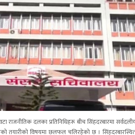
े ६ वटा राजनीतिक दलका प्रतिनिधिहरू बीच सिंहदरबारमा सर्वदल
ालनको तयारीको विषयमा छलफल चलिरहेको छ । सिंहदरबारस्थित