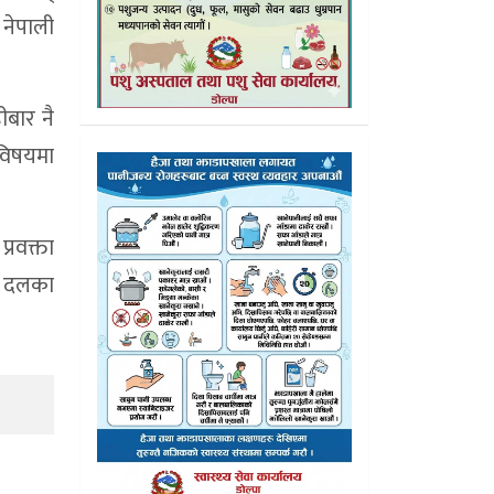
 नेपाली
ीबार नै
 विषयमा
रवक्ता
क दलका