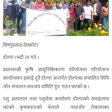
विष्णुप्रसाद देवकोटा
डाेल्पा ।भदाै २९ गते ।
प्रधानमन्त्री कृषि आधुनिकिकरण परियाेजना परियाेजना
कार्यान्वयन इकाई दुनै डाेल्पा अन्तर्गत डाेल्पामा संचालित सिमि
जाेन संचालन समन्वय समिति पुन: गठन भएकाे छ ।
पशु अस्पताल तथा पशुसेवा कार्यालय डाेल्पाकाे सभाहलमा
भएकाे कृषकहरुकाे भेलाले पालजाेर राेकायाका