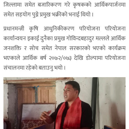
जिल्लामा समेत बजारिकरण गरे कृषककाे आर्थिकपार्जनमा
समेत सहयाेग पुग्ने प्रमुख भक्रीकाे भनाई थियाे ।
प्रधानमन्त्री कृषि आधुनिकीकरण परियाेजना परियाेजना
कार्यान्वयन इकाई दुनैका प्रमुख गाेविन्दबहादुर मल्लले आर्थिक
जनशक्ति र साेच समेत नेपाल सरकारकाे भएकाे कार्यक्रम
भएकाले आर्थिक बर्ष २०७२/०७३ देखि डाेल्पामा परियाेजना
संचालनमा रहेकाे बताउनु भयाे ।