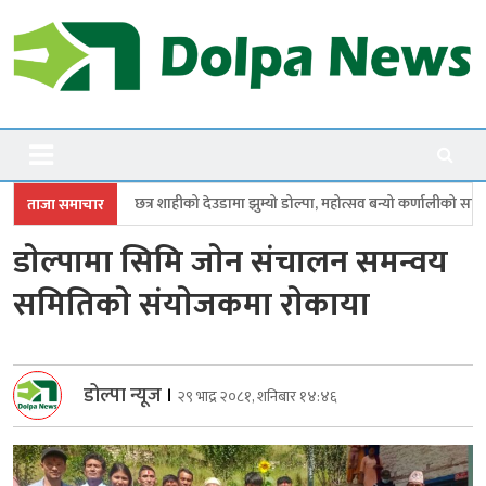
Skip
to
content
Dolpanews
Online Photo News Portal
शाहीको देउडामा झुम्यो डोल्पा, महोत्सव बन्यो कर्णालीको सांगीतिक उत्सव
त्रिपुरास
ताजा समाचार
डाेल्पामा सिमि जाेन संचालन समन्वय
समितिकाे संयाेजकमा राेकाया
डोल्पा न्यूज
।
२९ भाद्र २०८१, शनिबार १४:४६