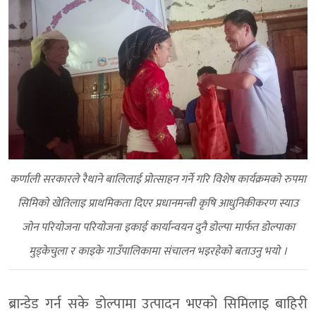
कर्णाली सरकारले रैथाने बालिलाई प्राेत्साहन गर्ने गरि विशेष कार्यक्रमकाे रुपमा
सिमिकाे खेतिलाइ प्राथमिकता दिएर प्रधानमन्त्री कृषि आधुनिकीकरण स्याउ
जाेन परियाेजना परियाेजना इकाई कार्यान्वयन दुनै डाेल्पा मार्फत डाेल्पाका
मुड्केचुला र काइके गाउँपालिकामा संचालन भइरहेकाे बताउनु भयाे ।
ब्रान्डेड गर्न सके डाेल्पामा उत्पादन भएकाे सिमिलाइ बाहिरी