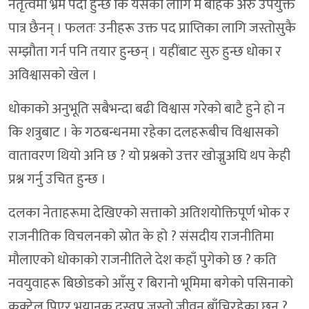
नेतृत्वमा भ्रम पैदा हुन्छ कि यसका लागि म बाहेक अरु उपयुक्त
पात्र छैनन् । फलतः उनीहरू उक्त पद प्राप्तिका लागि जस्तोसुकै
सम्झौता गर्न पनि तयार हुन्छन् । यहींबाट सुरु हुन्छ धोका र
अविश्वासको खेल ।
धोकाको अनुभूति सबैभन्दा बढी विश्वास गरेको बाटै हुने हो न
कि शत्रुबाट । के गठबन्धनमा रहेका दलहरूबीच विश्वासको
वातावरण थियो अनि छ ? यो प्रश्नको उत्तर खोज्नुअघि थप केही
प्रश्न गर्नु उचित हुन्छ ।
दलका नेताहरूमा देखिएको सत्ताको अतिशयोक्तिपूर्ण भोक र
राजनीतिक विचलनको स्रोत के हो ? संसदीय राजनीतिमा
मौलाएको धोकाको राजनीतिले देश कहाँ पुगेको छ ? कति
नवयुवाहरू बिछोडको आँसु र बिरानो भूमिमा बगेको पसिनाको
कक्टेल पिएर भयानक दुस्वप्न जस्तो जीवन बाँचिरहेका छन् ?