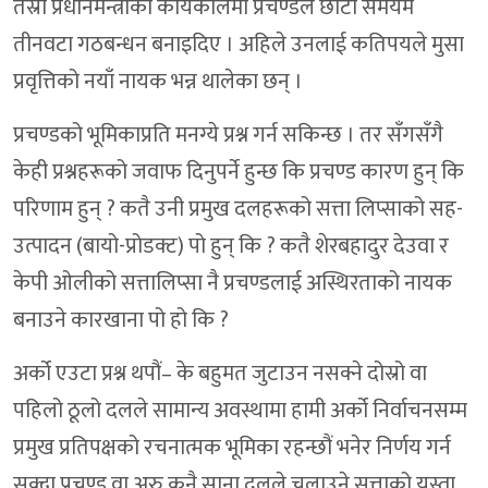
तेस्रो प्रधानमन्त्रीको कार्यकालमा प्रचण्डले छोटो समयमै
तीनवटा गठबन्धन बनाइदिए । अहिले उनलाई कतिपयले मुसा
प्रवृत्तिको नयाँ नायक भन्न थालेका छन् ।
प्रचण्डको भूमिकाप्रति मनग्ये प्रश्न गर्न सकिन्छ । तर सँगसँगै
केही प्रश्नहरूको जवाफ दिनुपर्ने हुन्छ कि प्रचण्ड कारण हुन् कि
परिणाम हुन् ? कतै उनी प्रमुख दलहरूको सत्ता लिप्साको सह-
उत्पादन (बायो-प्रोडक्ट) पो हुन् कि ? कतै शेरबहादुर देउवा र
केपी ओलीको सत्तालिप्सा नै प्रचण्डलाई अस्थिरताको नायक
बनाउने कारखाना पो हो कि ?
अर्को एउटा प्रश्न थपौं– के बहुमत जुटाउन नसक्ने दोस्रो वा
पहिलो ठूलो दलले सामान्य अवस्थामा हामी अर्को निर्वाचनसम्म
प्रमुख प्रतिपक्षको रचनात्मक भूमिका रहन्छौं भनेर निर्णय गर्न
सक्दा प्रचण्ड वा अरु कुनै साना दलले चलाउने सत्ताको यस्ता