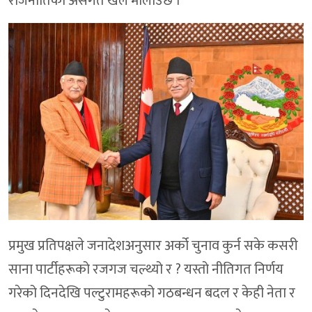
राजनीतिको असंगत खेल मौलाउँछ ।
प्रमुख प्रतिपक्षले जनादेशअनुसार अर्को चुनाव कुर्न सके कसरी
साना पार्टीहरूको रजगज चल्थ्यो र ? यस्तो नीतिगत निर्णय
गरेको दिनदेखि पल्टुरामहरूको गठबन्धन बदल र केही नेता र