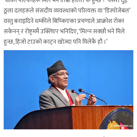
‘धोका पाएकाहरू मिले भने तिम्रो हालत के हुन्छ ?’ यसरी दुई
ठूला दलहरूले संसदीय व्यवस्थाको परित्यक्त वा ‘डिस्पोजेबल’
वस्तु बनाइदिने धम्कीले बिच्किएका प्रचण्डले आक्रोश रोक्न
सकेनन् र रोष्ट्रममै उक्लिएर भनिदिए, ‘मिल्न सक्छौ भने मिले
हुन्छ, हिजो टाउको काट्न खोज्दा पनि मिलेकै हौ ।’