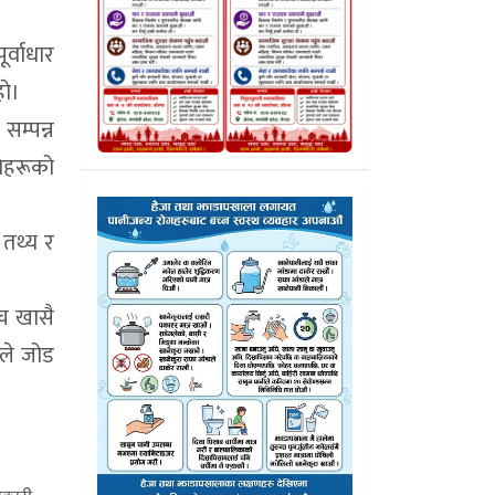
र्वाधार
ाे।
सम्पन्न
धिहरूको
 तथ्य र
ीच खासै
नले जोड