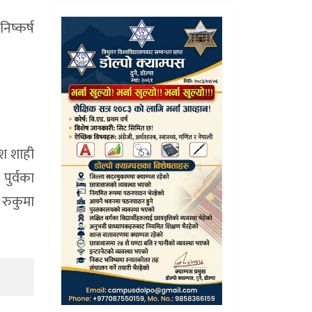
िष्कर्ष
िश शाही
पुर्वका
 रुकुमा