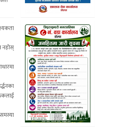
वकारी
वश्यकता
न नहोस्
 आधारमा
्द्धनका
बैठकलाई
 समस्या