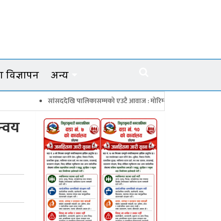
 विज्ञापन
अन्य
सांसददेखि पालिकासम्मको एउटै आवाज : मोरिम्ला–क्याटो नाका तत्काल खोल
न्वय