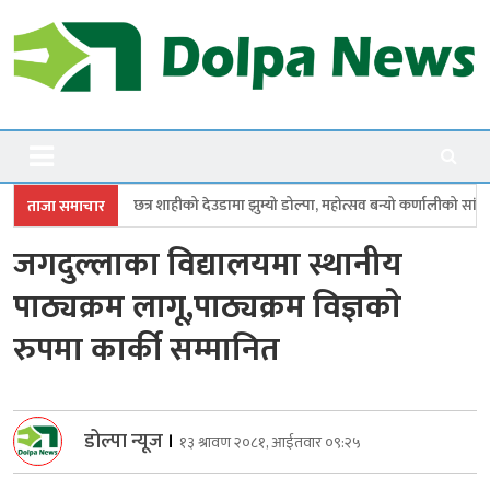
Skip
to
content
Dolpanews
Online Photo News Portal
 शाहीको देउडामा झुम्यो डोल्पा, महोत्सव बन्यो कर्णालीको सांगीतिक उत्सव
त्रिपुरा
ताजा समाचार
जगदुल्लाका विद्यालयमा स्थानीय
पाठ्यक्रम लागू,पाठ्यक्रम विज्ञकाे
रुपमा कार्की सम्मानित
डोल्पा न्यूज
।
१३ श्रावण २०८१, आईतवार ०९:२५