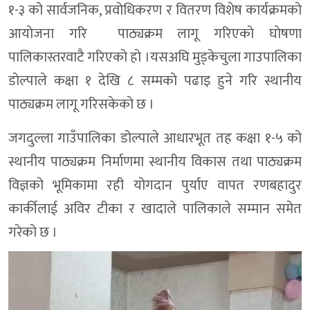
१-३ को सार्वजनिक, प्रवोधिकरण र वितरण विशेष कार्यक्रमकाे
आयाेजना गरि पाठ्यक्रम लागू गरिएकाे घाेषणा
पालिकास्तरवाटै गरिएकाे हाे ।यसअघि मुड्केचुला गाउपालिका
डाेल्पाले कक्षा १ देखि ८ सम्मकाे पढाइ हुने गरि स्थानीय
पाठ्यक्रम लागू गरिसकेकाे छ ।
जगदुल्ला गाउँपालिका डोल्पाले आधारभूत तह कक्षा १-५ को
स्थानीय पाठ्यक्रम निर्माणमा स्थानीय विकास तथा पाठ्यक्रम
विज्ञको भूमिकामा रही योगदान पुर्याए वापत रणबहादुर
कार्कीलाई अविर टीका र खादाले पालिकाले सम्मान समेत
गरेकाे छ ।