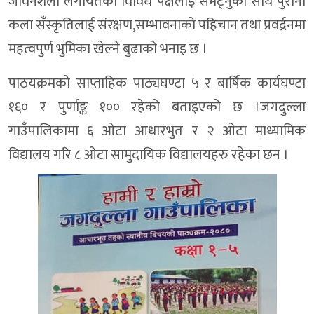
जीवनशैली लगायतका विविध पक्षलाइ समेट्नुका साथै पुराना
कला सँस्कृतिलाई संरक्षण,सम्भावनाको पहिचान तथा प्रवर्द्रनमा
महत्वपुर्ण भुमिका खेल्ने बुढाको भनाइ छ ।
पाठयक्रमको साप्ताहिक पाठ्यघण्टा ५ र बार्षिक कार्यघण्टा
१६० र पुर्णाङ्क १०० रहेको बताइएको छ ।जगदुल्ला
गाउँपालिकामा ६ ओटा आधारभुत र २ ओटा माध्यामिक
विद्यालय गरि ८ ओटा सामुदायिक विद्यालयहरु रहेका छन ।